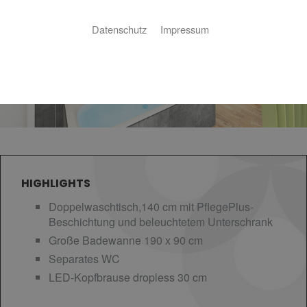
Datenschutz
Impressum
HIGHLIGHTS
Doppelwaschtisch,140 cm mit PflegePlus-
Beschichtung und beleuchtetem Unterschrank
Große Badewanne 190 x 90 cm
Separates WC
LED-Kopfbrause dropless 30 cm