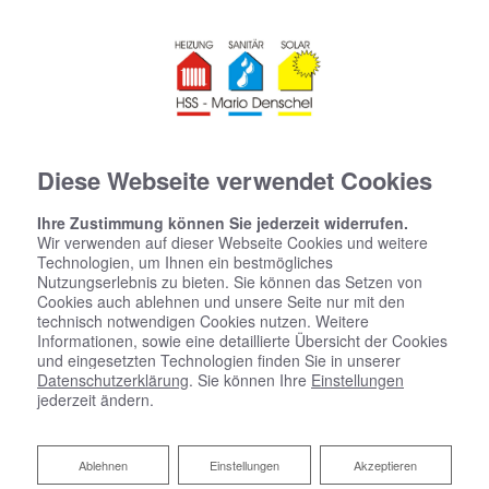
Diese Webseite verwendet Cookies
Ihre Zustimmung können Sie jederzeit widerrufen.
Wir verwenden auf dieser Webseite Cookies und weitere
Technologien, um Ihnen ein bestmögliches
Nutzungserlebnis zu bieten. Sie können das Setzen von
Startseite
»
Bad
»
Badinspiration & Musterbäder
»
Komfort-Bad 15,9
Cookies auch ablehnen und unsere Seite nur mit den
㎡
technisch notwendigen Cookies nutzen. Weitere
Informationen, sowie eine detaillierte Übersicht der Cookies
und eingesetzten Technologien finden Sie in unserer
Komfort-Bad 15,9 ㎡
Datenschutzerklärung
. Sie können Ihre
Einstellungen
jederzeit ändern.
Ablehnen
Ablehnen
Einstellungen
Akzeptieren