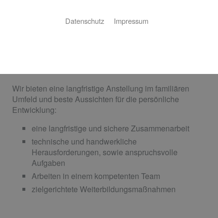
Jobs: Offene Stellen
Datenschutz
Impressum
Wir suchen engagierte Mitarbeiter, die Lust auf
Handwerk und moderne Haustechnik haben. Gerne
können Sie auch unverbindlichen Kontakt zu uns
aufnehmen.
Wir bieten eine langfristige Anstellung im familiären
Umfeld und beste Aussichten für die persönliche
Entwicklung:
eine langfristige und sichere Zusammenarbeit
technische und handwerkliche
Herausforderungen, sowie anspruchsvolle
Aufgaben
Arbeiten in einem kompetenten Team
zielgerichtete Weiterbildungsmaßnahmen